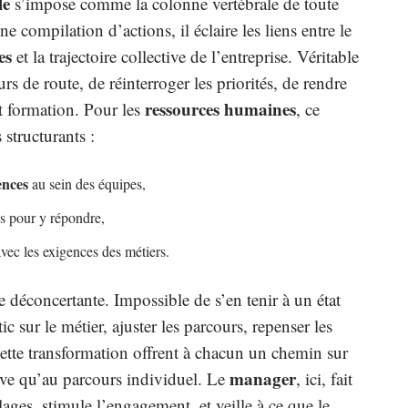
le
s’impose comme la colonne vertébrale de toute
e compilation d’actions, il éclaire les liens entre le
es
et la trajectoire collective de l’entreprise. Véritable
rs de route, de réinterroger les priorités, de rendre
ressources humaines
t formation. Pour les
, ce
 structurants :
ences
au sein des équipes,
is pour y répondre,
avec les exigences des métiers.
e déconcertante. Impossible de s’en tenir à un état
tic sur le métier, ajuster les parcours, repenser les
 cette transformation offrent à chacun un chemin sur
manager
tive qu’au parcours individuel. Le
, ici, fait
lages, stimule l’engagement, et veille à ce que le