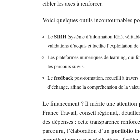
cibler les axes à renforcer.
Voici quelques outils incontournables pou
SIRH
Le
(système d’information RH), véritable 
validations d’acquis et facilite l’exploitation d
Les plateformes numériques de learning, qui four
les parcours suivis.
feedback
Le
post-formation, recueilli à traver
d’échange, affine la compréhension de la valeur
Le financement ? Il mérite une attention 
France Travail, conseil régional,, détaill
des dépenses : cette transparence renforce
portfolio
parcouru, l’élaboration d’un
in
compilant preuves et réalisations, facilite