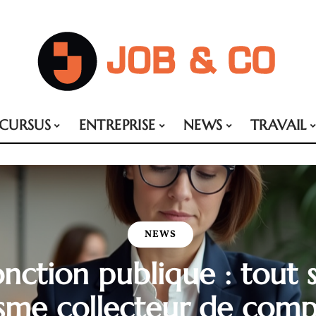
CURSUS
ENTREPRISE
NEWS
TRAVAIL
NEWS
ction publique : tout s
isme collecteur de com