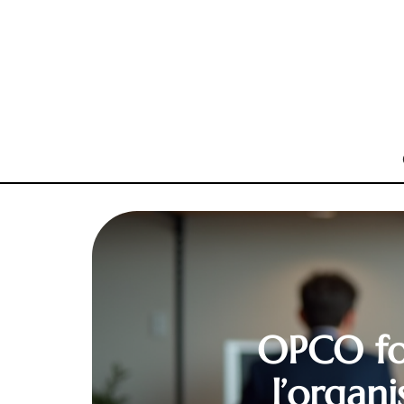
OPCO fon
l’organ