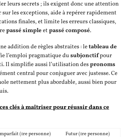
er leurs secrets ; ils exigent donc une attention
r sur les exceptions, aide à repérer rapidement
ations finales, et limite les erreurs classiques,
dre
passé simple
et
passé composé
.
e addition de règles abstraites : le
tableau de
ifie l’emploi pragmatique du
subjonctif
pour
. Il simplifie aussi l’utilisation des
pronoms
élément central pour conjuguer avec justesse. Ce
nole nettement plus abordable, aussi bien pour
uis.
s clés à maîtriser pour réussir dans ce
Imparfait (1re personne)
Futur (1re personne)