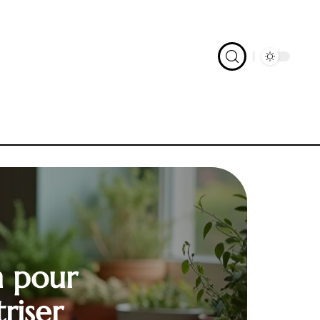
n pour
riser