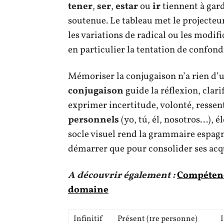
tener
,
ser
,
estar
ou
ir
tiennent à gard
soutenue. Le tableau met le projecteu
les variations de radical ou les modific
en particulier la tentation de confon
Mémoriser la conjugaison n’a rien d’un
conjugaison
guide la réflexion, clar
exprimer incertitude, volonté, ressenti
personnels
(yo, tú, él, nosotros…), 
socle visuel rend la grammaire espag
démarrer que pour consolider ses acq
A découvrir également :
Compétence
domaine
Infinitif
Présent (1re personne)