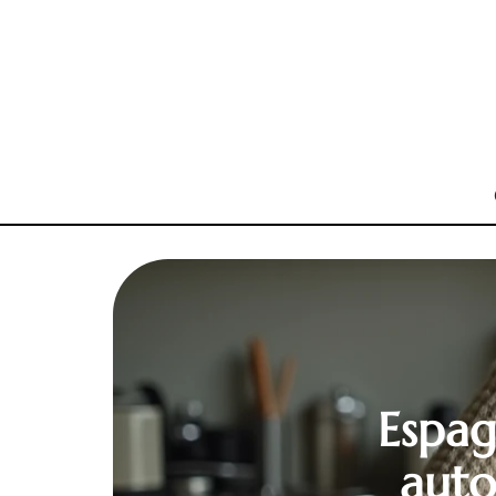
Espag
auto