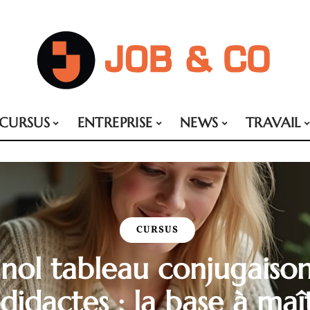
CURSUS
ENTREPRISE
NEWS
TRAVAIL
CURSUS
nol tableau conjugaiso
didactes : la base à maît