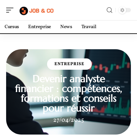
Cursus
Entreprise
News
Travail
ENTREPRISE
Devenir analyste
financier : compétences,
formations et conseils
pour réussir
27/04/2025