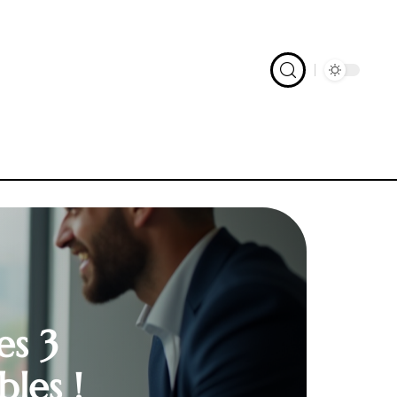
es 3
les !