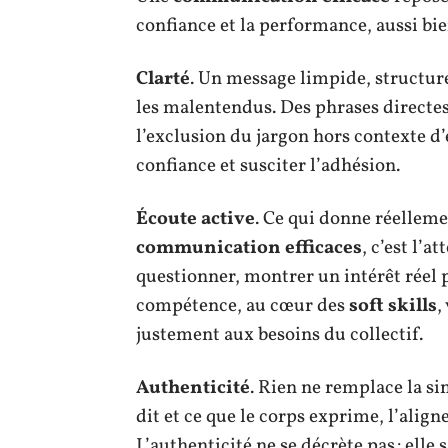
confiance et la performance, aussi bie
Clarté
. Un message limpide, structur
les malentendus. Des phrases directes
l’exclusion du jargon hors contexte d’e
confiance et susciter l’adhésion.
Écoute active
. Ce qui donne réelleme
communication efficaces
, c’est l’a
questionner, montrer un intérêt réel p
compétence, au cœur des
soft skills
,
justement aux besoins du collectif.
Authenticité
. Rien ne remplace la si
dit et ce que le corps exprime, l’align
L’authenticité ne se décrète pas : elle 