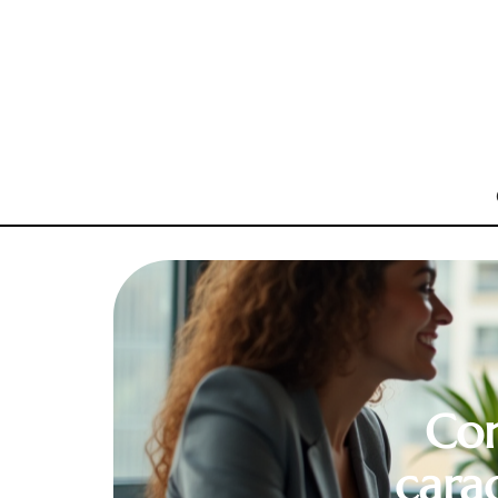
Com
cara