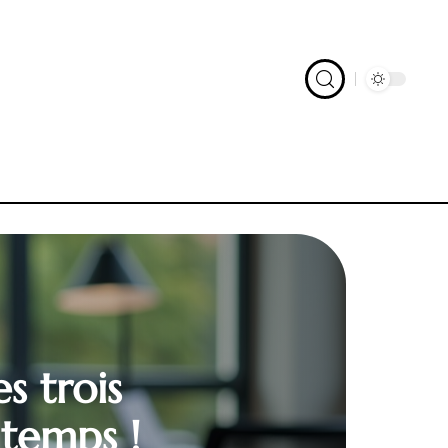
s trois
 temps !