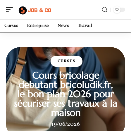
Cursus
Entreprise
News
Travail
CURSUS
Cours bricolage
debutant bricoludik.fr,
le bon plan 2026 pour
sécuriser ses travaux à la
maison
19/06/2026