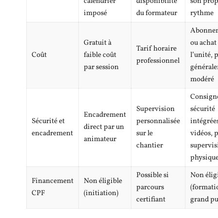
calendrier
disponibilité
son prop
imposé
du formateur
rythme
Abonne
Gratuit à
ou achat
Tarif horaire
Coût
faible coût
l’unité, 
professionnel
par session
général
modéré
Consign
Supervision
sécurité
Encadrement
Sécurité et
personnalisée
intégrée
direct par un
encadrement
sur le
vidéos, 
animateur
chantier
supervis
physiqu
Possible si
Non élig
Financement
Non éligible
parcours
(formati
CPF
(initiation)
certifiant
grand pu