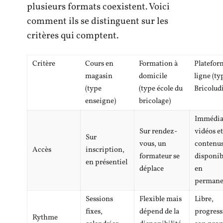
plusieurs formats coexistent. Voici
comment ils se distinguent sur les
critères qui comptent.
Critère
Cours en
Formation à
Platefor
magasin
domicile
ligne (ty
(type
(type école du
Bricoludi
enseigne)
bricolage)
Immédia
Sur rendez-
vidéos et
Sur
vous, un
contenu
Accès
inscription,
formateur se
disponib
en présentiel
déplace
en
permane
Sessions
Flexible mais
Libre,
fixes,
dépend de la
progress
Rythme